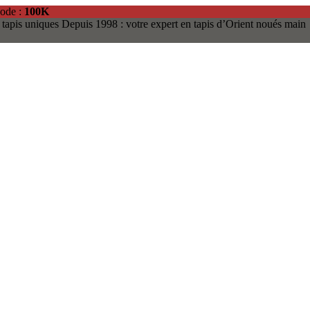
code :
100K
 tapis uniques
Depuis 1998 : votre expert en tapis d’Orient noués main