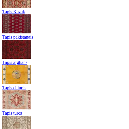
Tapis Kazak
Tapis pakistanais
Tapis afghans
Tapis chinois
Tapis turcs