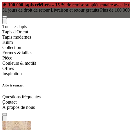
🎉 100 000 tapis célébrés – 15 %
de remise supplémentaire avec le 
31 jours de droit de retour
Livraison et retour gratuits
Plus de 100 000
Tous les tapis
Tapis d'Orient
Tapis modernes
Kilim
Collection
Formes & tailles
Pièce
Couleurs & motifs
Offres
Inspiration
Aide & contact
Questions fréquentes
Contact
À propos de nous