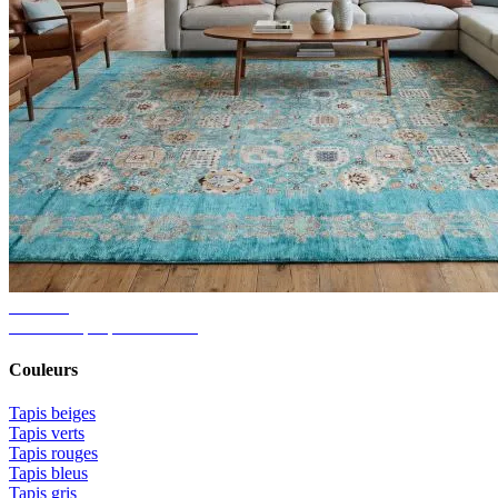
Conseils
Idées de tapis pour le salon
Couleurs
Tapis beiges
Tapis verts
Tapis rouges
Tapis bleus
Tapis gris