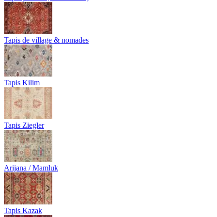
Tapis de village & nomades
Tapis Kilim
Tapis Ziegler
Arijana / Mamluk
Tapis Kazak