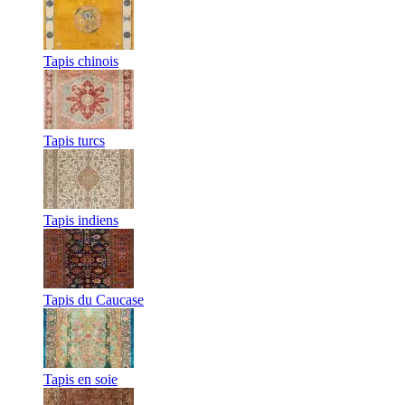
Tapis chinois
Tapis turcs
Tapis indiens
Tapis du Caucase
Tapis en soie