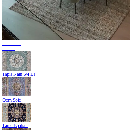
Collection
Texura
Tapis Naïn 6/4 La
Qom Soie
Tapis Ispahan