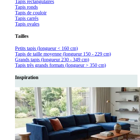
Tapis rectangulaires
Tapis ronds
Tapis de couloir
Tapis carrés
Tapis ovales
Tailles
Petits tapis (longueur < 160 cm)
Tapis de taille moyenne (longueur 150 - 229 cm)
Grands tapis (longueur 230 - 349 cm)
Tapis très grands formats (longueur > 350 cm)
Inspiration