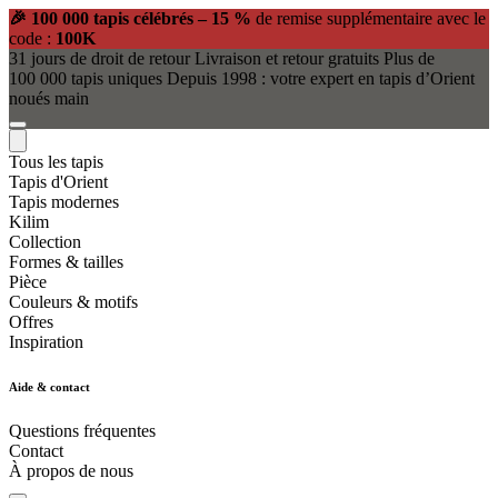
🎉 100 000 tapis célébrés – 15 %
de remise supplémentaire avec le
code :
100K
31 jours de droit de retour
Livraison et retour gratuits
Plus de
100 000 tapis uniques
Depuis 1998 : votre expert en tapis d’Orient
noués main
Tous les tapis
Tapis d'Orient
Tapis modernes
Kilim
Collection
Formes & tailles
Pièce
Couleurs & motifs
Offres
Inspiration
Aide & contact
Questions fréquentes
Contact
À propos de nous