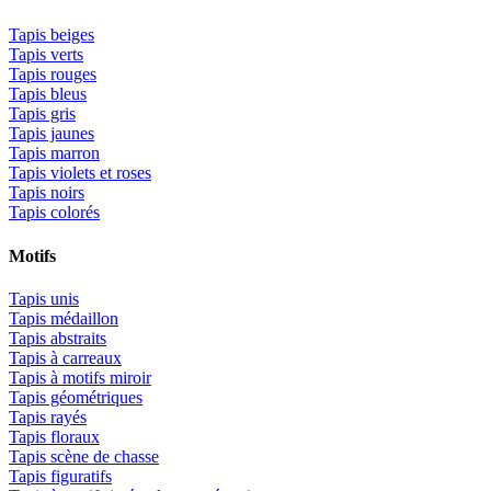
Tapis beiges
Tapis verts
Tapis rouges
Tapis bleus
Tapis gris
Tapis jaunes
Tapis marron
Tapis violets et roses
Tapis noirs
Tapis colorés
Motifs
Tapis unis
Tapis médaillon
Tapis abstraits
Tapis à carreaux
Tapis à motifs miroir
Tapis géométriques
Tapis rayés
Tapis floraux
Tapis scène de chasse
Tapis figuratifs