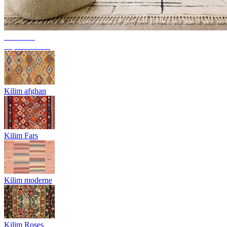
Tendance
Tapis berbères
Kilim afghan
Kilim Fars
Kilim moderne
Kilim Roses